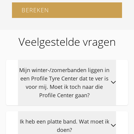
BEREKEN
Veelgestelde vragen
Mijn winter-/zomerbanden liggen in
een Profile Tyre Center dat te ver is
voor mij. Moet ik toch naar die
Profile Center gaan?
Stuur een mailtje naar
info@hertlease.be en laat weten naar
Ik heb een platte band. Wat moet ik
welk Profile Center je de banden wil
doen?