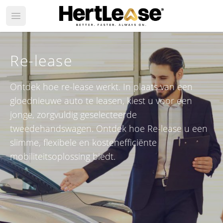
Open main menu
Re-lease
Ontdek hoe re-lease werkt. In plaats van een
gloednieuwe auto te leasen, kiest u voor een
jonge, zorgvuldig geselecteerde
tweedehandswagen. Ontdek hoe Re-lease u een
slimme, flexibele en kostenefficiënte
mobiliteitsoplossing biedt.