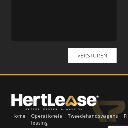
VERSTUREN
Home
Operationele
Tweedehandswagens
F
leasing