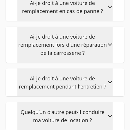
Ai-je droit à une voiture de
(voir certificat d'assurance). Veuillez
remplacement en cas de panne ?
noter que certains employeurs ont des
restrictions dans leur police
L'assistance prévoit la mise à
d'assurance automobile. Veuillez
disposition d'une voiture de
Ai-je droit à une voiture de
contacter l'employeur à ce sujet.
remplacement pendant 3 jours.
remplacement lors d'une réparation
de la carrosserie ?
Si vous avez une assurance via
Hertlease, une voiture de
Ai-je droit à une voiture de
remplacement vous sera fournie
remplacement pendant l'entretien ?
pendant toute la période de
réparation.
Ceci n’est pas inclus dans le contrat de
leasing du véhicule. Si vous souhaitez
Quelqu’un d’autre peut-il conduire
malgré tout un véhicule de
ma voiture de location ?
remplacement, les frais seront à votre