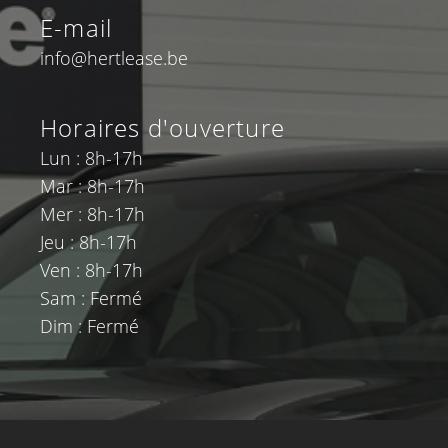
E-mail
info@hertlease.be
Horaires d'ouverture
Lun : 8h-17h
Mar : 8h-17h
Mer : 8h-17h
Jeu : 8h-17h
Ven : 8h-17h
Sam : Fermé
Dim : Fermé