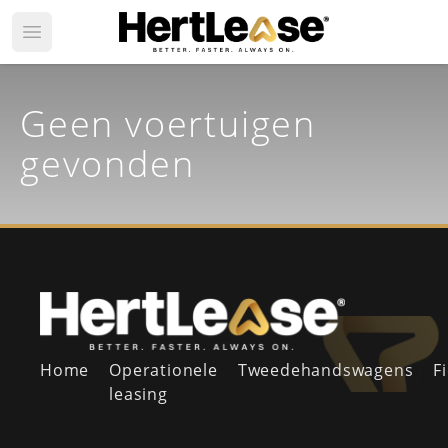
Open main menu
Geen voertuigen
gevonden
Home
Operationele
Tweedehandswagens
F
leasing